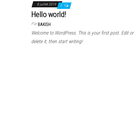
8 juillet 2019
0
Hello world!
Par
BAKISH
Welcome to WordPress. This is your first post. Edit or
delete it, then start writing!