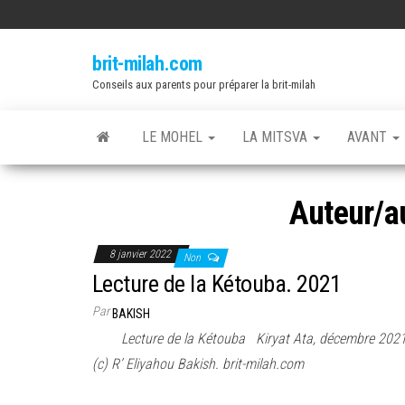
Skip
to
brit-milah.com
the
Conseils aux parents pour préparer la brit-milah
content
LE MOHEL
LA MITSVA
AVANT
Auteur/au
8 janvier 2022
Non
Lecture de la Kétouba. 2021
Par
BAKISH
Lecture de la Kétouba Kiryat Ata, décembre 20
(c) R’ Eliyahou Bakish. brit-milah.com