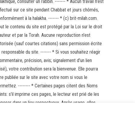
lakhique, consulter un rabbin. ------- * Aucun travail n'est
fectué sur ce site pendant Chabbat et jours chômés,
nformément à la halakha. ------- * (c) brit-milah.com.
ut le contenu du site est protégé par la Loi sur le droit
auteur et par la Torah. Aucune reproduction n'est
torisée (sauf courtes citations) sans permission écrite
 responsable du site. ------- * Si vous souhaitez réagir
ommentaire, précision, avis; signalement d'un lien
isé), votre contribution sera la bienvenue. Elle pourra
re publiée sur le site avec votre nom si vous le
rmettez. -------- * Certaines pages citent des Noms
ints: s'il imprime ces pages, le lecteur est prié de les
poser dans un lieu respectueux. Après usage, elles
vront être déposées dans une guéniza (s'adresser à
e synagogue qui vous conseillera).