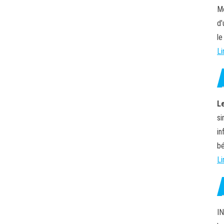
Mê
d’
le
Li
L
si
in
bé
Li
IN