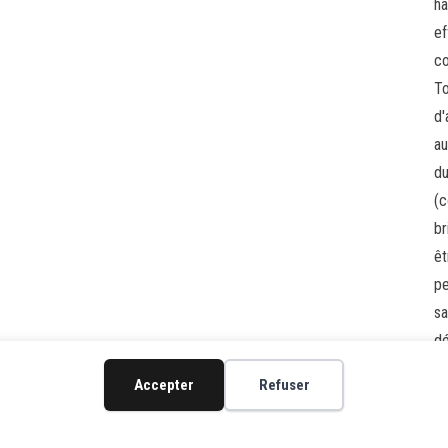
ha
ef
co
To
d'
au
du
(c
br
êt
pe
sa
dé
de
Accepter
Refuser
un