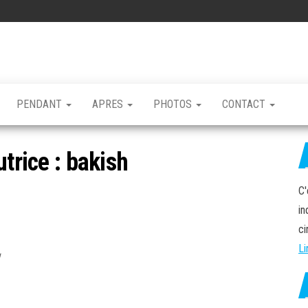
PENDANT
APRES
PHOTOS
CONTACT
trice :
bakish
C'
in
ci
Li
21